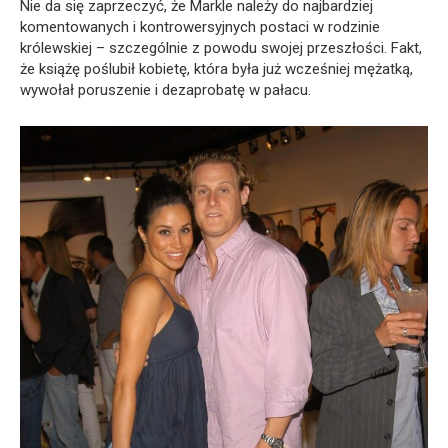
Nie da się zaprzeczyć, że Markle należy do najbardziej
komentowanych i kontrowersyjnych postaci w rodzinie
królewskiej – szczególnie z powodu swojej przeszłości. Fakt,
że książę poślubił kobietę, która była już wcześniej mężatką,
wywołał poruszenie i dezaprobatę w pałacu.