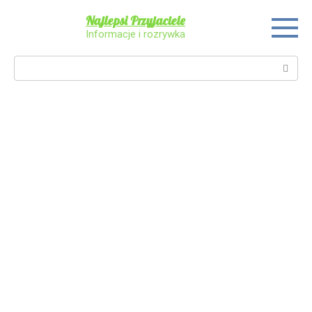
Skip
Najlepsi Przyjaciele
to
Informacje i rozrywka
content
Search: