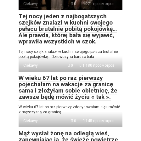
Ciekawy
0
271 просмотров
Tej nocy jeden z najbogatszych
szejków znalazł w kuchni swojego
pałacu brutalnie pobitą pokojówkę…
Ale prawda, której bała się wyjawić,
wprawiła wszystkich w szok.
Tej nocy szejk znalazł w kuchni swojego pałacu brutalnie
pobitą pokojówkę… Dziewczyna bardzo bała
Ciekawy
0
1 180 просмотров
W wieku 67 lat po raz pierwszy
pojechałam na wakacje za granicę
sama i złożyłam sobie obietnicę, że
zawsze będę mówić życiu « tak ».
W wieku 67 lat po raz pierwszy zdecydowałam się umówić
z mężczyzną za granicą
Ciekawy
0
145 просмотров
Mąż wysłał żonę na odległą wieś,
zapewniając ją, że świeże powietrze