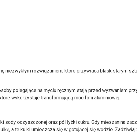
ię niezwykłym rozwiązaniem, które przywraca blask starym sztuć
osoby polegające na myciu ręcznym stają przed wyzwaniem prz
które wykorzystuje transformującą moc folii aluminiowej.
i sody oczyszczonej oraz pół łyżki cukru. Gdy mieszanina zaczni
ulkę, a te kulki umieszcza się w gotującej się wodzie. Zadziwia