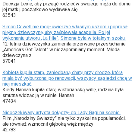
Decyzja Lexie, aby przyjąć rodziców swojego męża do domu
jej matki, początkowo wydawała się
63543
Simon Cowell nie mógł uwierzyć własnym uszom i poprosił
piękną dziewczynę, aby zaśpiewała acapella. Po jej
wykonaniu utworu „La fille”, Simone była w totalnym szoku.
12-letnia dziewczynka zamieniła przerwane przesłuchanie
„America’s Got Talent” w niezapomniany moment. Młoda
dziewczyna z
57041
Kobieta kupiła starą, zaniedbaną chatę przy drodze, która
miała być wyburzona: po renowacji, wszyscy sąsiedzi chcą w
niej mieszkać.
Kiedy Hannah kupiła starą wiktoriańską willę, rodzina była
smutna widząc ją w ruinie. Hannah
47434
Nieoczekiwany artysta dołączył do Lady Gagi na scenie.
Film „Narodziny Gwiazdy” nie tylko zyskał na popularności,
ale również wzmocnił głęboką więź między
42783