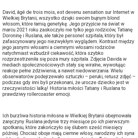
David, âgé de trois mois, est devenu sensation sur Internet w
Wielkiej Brytanii, wszystko dzięki swoim bujnym blond
włosom, które łamią genetykę. Jego przyjście na świat w
marcu 2021 roku zaskoczyło nie tylko jego rodziców, Tatianę
Doroninę i Ruslana, ale także personel szpitala, który był
zafascynowany jego niezwykłym wyglądem. Kontrast między
jego jasnymi włosami a ciemnymi włosami rodziców
natychmiast wzbudził ciekawość, która szybko
rozprzestrzeniła się poza mury szpitala. Zdjęcia Davida w
mediach społecznościowych stały się wiralne, wywołując
reakcje pełne zdziwienia, a nawet niedowierzania. Wielu
obserwatorów podejrzewało sztuczki – peruki, retusz zdjęć –
podczas gdy inni byli przekonani, że urocze dziecko jest w
rzeczywistości lalką! Historia miłości Tatiany i Ruslana to
prawdziwy rollercoaster emocji.
Ich burzliwa historia miłosna w Wielkiej Brytanii obejmowała
zaręczyny Ruslana jedynie trzy miesiące po ich pierwszym
spotkaniu, które zakończyło się ślubem sześć miesięcy
później. Chociaż oboje mają ciemne włosy, narodziny ich syna