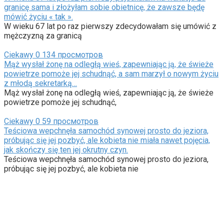
granicę sama i złożyłam sobie obietnicę, że zawsze będę
mówić życiu « tak ».
W wieku 67 lat po raz pierwszy zdecydowałam się umówić z
mężczyzną za granicą
Ciekawy
0
134 просмотров
Mąż wysłał żonę na odległą wieś, zapewniając ją, że świeże
powietrze pomoże jej schudnąć, a sam marzył o nowym życiu
z młodą sekretarką…
Mąż wysłał żonę na odległą wieś, zapewniając ją, że świeże
powietrze pomoże jej schudnąć,
Ciekawy
0
59 просмотров
Teściowa wepchnęła samochód synowej prosto do jeziora,
próbując się jej pozbyć, ale kobieta nie miała nawet pojęcia,
jak skończy się ten jej okrutny czyn.
Teściowa wepchnęła samochód synowej prosto do jeziora,
próbując się jej pozbyć, ale kobieta nie