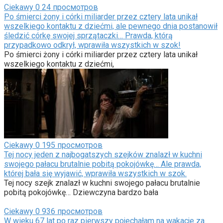
Ciekawy
0
24 просмотров
Po śmierci żony i córki miliarder przez cztery lata unikał
wszelkiego kontaktu z dziećmi, ale pewnego dnia postanowił
śledzić córkę swojej sprzątaczki… Prawda, którą
przypadkowo odkrył, wprawiła wszystkich w szok!
Po śmierci żony i córki miliarder przez cztery lata unikał
wszelkiego kontaktu z dziećmi,
Ciekawy
0
195 просмотров
Tej nocy jeden z najbogatszych szejków znalazł w kuchni
swojego pałacu brutalnie pobitą pokojówkę… Ale prawda,
której bała się wyjawić, wprawiła wszystkich w szok.
Tej nocy szejk znalazł w kuchni swojego pałacu brutalnie
pobitą pokojówkę… Dziewczyna bardzo bała
Ciekawy
0
936 просмотров
W wieku 67 lat po raz pierwszy pojechałam na wakacje za