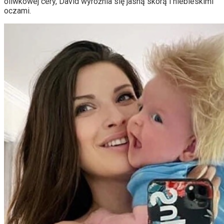
oliwkowej cery, David wyróżnia się jasną skórą i niebieskimi
oczami.