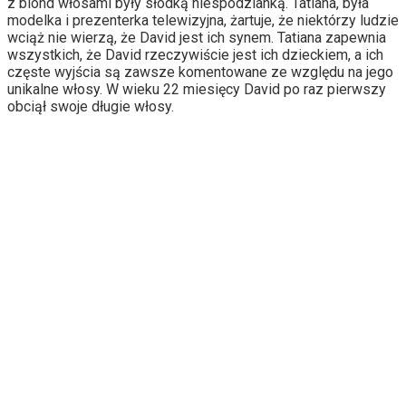
z blond włosami były słodką niespodzianką. Tatiana, była
modelka i prezenterka telewizyjna, żartuje, że niektórzy ludzie
wciąż nie wierzą, że David jest ich synem. Tatiana zapewnia
wszystkich, że David rzeczywiście jest ich dzieckiem, a ich
częste wyjścia są zawsze komentowane ze względu na jego
unikalne włosy. W wieku 22 miesięcy David po raz pierwszy
obciął swoje długie włosy.