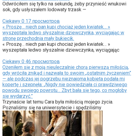
Odwróciłem się tylko na sekundę, żeby przynieść wnukowi
sok, gdy usłyszałem lodowaty trzask —
Ciekawy
0
17 просмотров
« Proszę… niech pan kupi chociaż jeden kwiatek… »
wyszeptała ledwo słyszalnie dziewczynka, wyciągając w
stronę przechodnia mały bukiecik.
« Proszę… niech pan kupi chociaż jeden kwiatek… »
wyszeptała ledwo słyszalnie dziewczynka, wyciągając
Ciekawy
0
46 просмотров
Ożeniłem się z moją nieuleczalnie chorą pierwszą miłością,
gdy wróciła znikąd i nazwała to swoim „ostatnim życzeniem”
— ale podczas jej pogrzebu nieznajoma kobieta podała mi
kopertę i szepnęła: „Nigdy nie powiedziała ci prawdziwego
powodu swojego powrotu… Zbyt bała się tego, co mogłoby
się wydarzyć.”
Trzynaście lat temu Cara była miłością mojego życia.
Poznaliśmy się na uniwersytecie i spędziliśmy