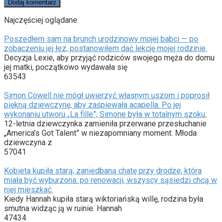
Najczęściej oglądane
Poszedłem sam na brunch urodzinowy mojej babci — po
zobaczeniu jej łez, postanowiłem dać lekcję mojej rodzinie.
Decyzja Lexie, aby przyjąć rodziców swojego męża do domu
jej matki, początkowo wydawała się
63543
Simon Cowell nie mógł uwierzyć własnym uszom i poprosił
piękną dziewczynę, aby zaśpiewała acapella. Po jej
wykonaniu utworu „La fille”, Simone była w totalnym szoku.
12-letnia dziewczynka zamieniła przerwane przesłuchanie
„America’s Got Talent” w niezapomniany moment. Młoda
dziewczyna z
57041
Kobieta kupiła starą, zaniedbaną chatę przy drodze, która
miała być wyburzona: po renowacji, wszyscy sąsiedzi chcą w
niej mieszkać.
Kiedy Hannah kupiła starą wiktoriańską willę, rodzina była
smutna widząc ją w ruinie. Hannah
47434