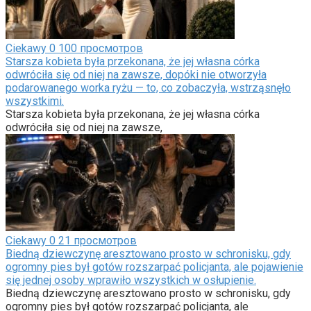
Ciekawy
0
100 просмотров
Starsza kobieta była przekonana, że jej własna córka
odwróciła się od niej na zawsze, dopóki nie otworzyła
podarowanego worka ryżu — to, co zobaczyła, wstrząsnęło
wszystkimi.
Starsza kobieta była przekonana, że jej własna córka
odwróciła się od niej na zawsze,
Ciekawy
0
21 просмотров
Biedną dziewczynę aresztowano prosto w schronisku, gdy
ogromny pies był gotów rozszarpać policjanta, ale pojawienie
się jednej osoby wprawiło wszystkich w osłupienie.
Biedną dziewczynę aresztowano prosto w schronisku, gdy
ogromny pies był gotów rozszarpać policjanta, ale