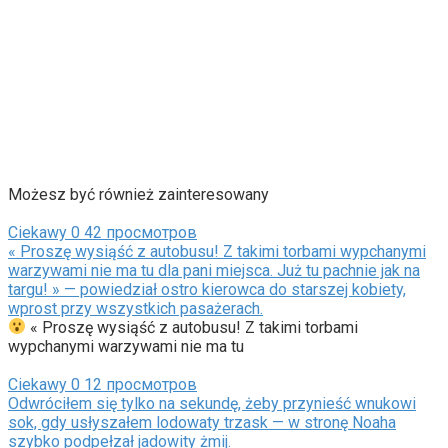
Możesz być również zainteresowany
Ciekawy
0
42 просмотров
« Proszę wysiąść z autobusu! Z takimi torbami wypchanymi
warzywami nie ma tu dla pani miejsca. Już tu pachnie jak na
targu! » — powiedział ostro kierowca do starszej kobiety,
wprost przy wszystkich pasażerach.
« Proszę wysiąść z autobusu! Z takimi torbami
wypchanymi warzywami nie ma tu
Ciekawy
0
12 просмотров
Odwróciłem się tylko na sekundę, żeby przynieść wnukowi
sok, gdy usłyszałem lodowaty trzask — w stronę Noaha
szybko podpełzał jadowity żmij.