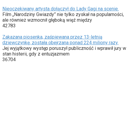
Nieoczekiwany artysta dołączył do Lady Gagi na scenie.
Film „Narodziny Gwiazdy” nie tylko zyskał na popularności,
ale również wzmocnił głęboką więź między
42783
Zakazana piosenka, zaśpiewana przez 13-letnią
dziewczynkę, została obejrzana ponad 224 miliony razy.
Jej wyjątkowy występ poruszył publiczność i wprawił jury w
stan histerii, gdy z entuzjazmem
36704