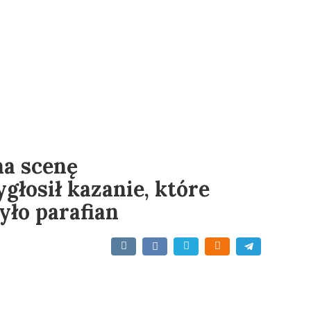
na scenę
głosił kazanie, które
yło parafian