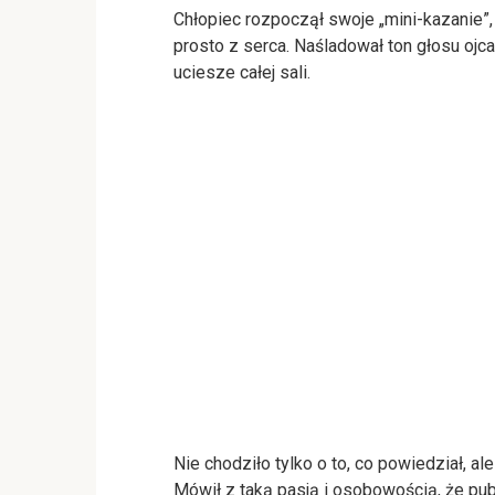
Chłopiec rozpoczął swoje „mini-kazanie”, 
prosto z serca. Naśladował ton głosu ojca,
uciesze całej sali.
Nie chodziło tylko o to, co powiedział, al
Mówił z taką pasją i osobowością, że pu