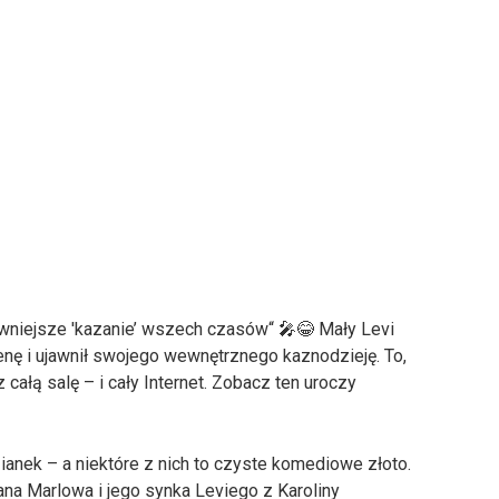
awniejsze 'kazanie’ wszech czasów“ 🎤😂 Mały Levi
enę i ujawnił swojego wewnętrznego kaznodzieję. To,
 całą salę – i cały Internet. Zobacz ten uroczy
ianek – a niektóre z nich to czyste komediowe złoto.
na Marlowa i jego synka Leviego z Karoliny