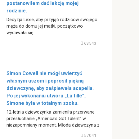
postanowiłem dać lekcję mojej
rodzinie.
Decyzja Lexie, aby przyjąć rodziców swojego
męża do domu jej matki, początkowo
wydawała się
63543
Simon Cowell nie mógł uwierzyć
własnym uszom i poprosił piękną
dziewczynę, aby zaśpiewała acapella.
Po jej wykonaniu utworu „La fille”,
Simone była w totalnym szoku.
12-letnia dziewczynka zamieniła przerwane
przesłuchanie „America’s Got Talent” w
niezapomniany moment. Młoda dziewczyna z
57041