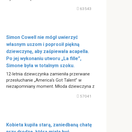
63543
Simon Cowell nie mógł uwierzyć
własnym uszom i poprosił piękną
dziewczynę, aby zaśpiewała acapella.
Po jej wykonaniu utworu „La fille”,
Simone była w totalnym szoku.
12-letnia dziewczynka zamieniła przerwane
przesłuchanie „America’s Got Talent” w
niezapomniany moment. Młoda dziewczyna z
57041
Kobieta kupiła starą, zaniedbaną chatę
przy drodze, która miała być