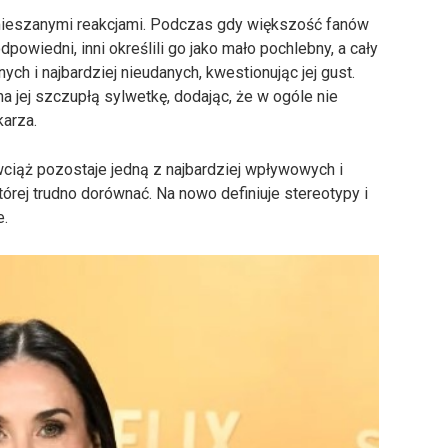
mieszanymi reakcjami. Podczas gdy większość fanów
 odpowiedni, inni określili go jako mało pochlebny, a cały
nych i najbardziej nieudanych, kwestionując jej gust.
 jej szczupłą sylwetkę, dodając, że w ogóle nie
karza.
wciąż pozostaje jedną z najbardziej wpływowych i
órej trudno dorównać. Na nowo definiuje stereotypy i
e.