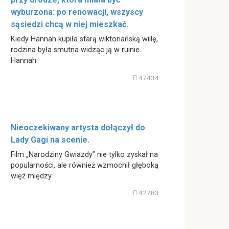
wyburzona: po renowacji, wszyscy
sąsiedzi chcą w niej mieszkać.
Kiedy Hannah kupiła starą wiktoriańską willę,
rodzina była smutna widząc ją w ruinie.
Hannah
47434
Nieoczekiwany artysta dołączył do
Lady Gagi na scenie.
Film „Narodziny Gwiazdy” nie tylko zyskał na
popularności, ale również wzmocnił głęboką
więź między
42783