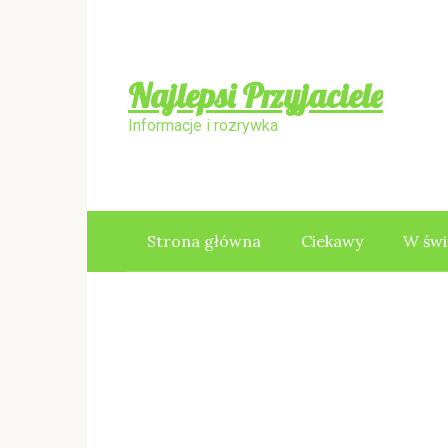
Skip
to
content
Najlepsi Przyjaciele
Informacje i rozrywka
Strona główna
Ciekawy
W świ