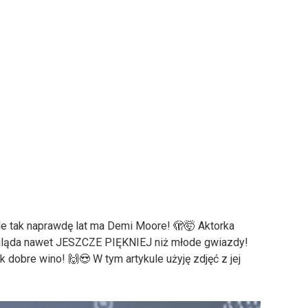
le tak naprawdę lat ma Demi Moore! 🫣🤯 Aktorka
ygląda nawet JESZCZE PIĘKNIEJ niż młode gwiazdy!
k dobre wino! 🙌😍 W tym artykule użyję zdjęć z jej