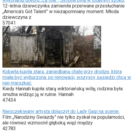
wykonaniu utworu „La fille”, Simone była w totalnym szoku.
12-letnia dziewczynka zamieniła przerwane przesłuchanie
„America’s Got Talent” w niezapomniany moment. Młoda
dziewczyna z
57041
Kobieta kupiła starą, zaniedbaną chatę przy drodze, która
miała być wyburzona: po renowacji, wszyscy sąsiedzi chcą w
niej mieszkać.
Kiedy Hannah kupiła starą wiktoriańską willę, rodzina była
smutna widząc ją w ruinie. Hannah
47434
Nieoczekiwany artysta dołączył do Lady Gagi na scenie.
Film „Narodziny Gwiazdy” nie tylko zyskał na popularności,
ale również wzmocnił głęboką więź między
42783