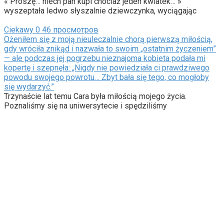
« Proszę… niech pan kupi chociaż jeden kwiatek… »
wyszeptała ledwo słyszalnie dziewczynka, wyciągając
Ciekawy
0
46 просмотров
Ożeniłem się z moją nieuleczalnie chorą pierwszą miłością,
gdy wróciła znikąd i nazwała to swoim „ostatnim życzeniem”
— ale podczas jej pogrzebu nieznajoma kobieta podała mi
kopertę i szepnęła: „Nigdy nie powiedziała ci prawdziwego
powodu swojego powrotu… Zbyt bała się tego, co mogłoby
się wydarzyć.”
Trzynaście lat temu Cara była miłością mojego życia.
Poznaliśmy się na uniwersytecie i spędziliśmy