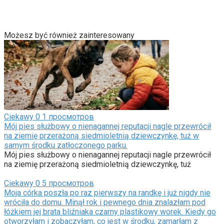
Możesz być również zainteresowany
Ciekawy
0
1 просмотров
Mój pies służbowy o nienagannej reputacji nagle przewrócił
na ziemię przerażoną siedmioletnią dziewczynkę, tuż w
samym środku zatłoczonego parku.
Mój pies służbowy o nienagannej reputacji nagle przewrócił
na ziemię przerażoną siedmioletnią dziewczynkę, tuż
Ciekawy
0
5 просмотров
Moja córka poszła po raz pierwszy na randkę i już nigdy nie
wróciła do domu. Minął rok i pewnego dnia znalazłam pod
łóżkiem jej brata bliźniaka czarny plastikowy worek. Kiedy go
otworzyłam i zobaczyłam, co jest w środku, zamarłam z