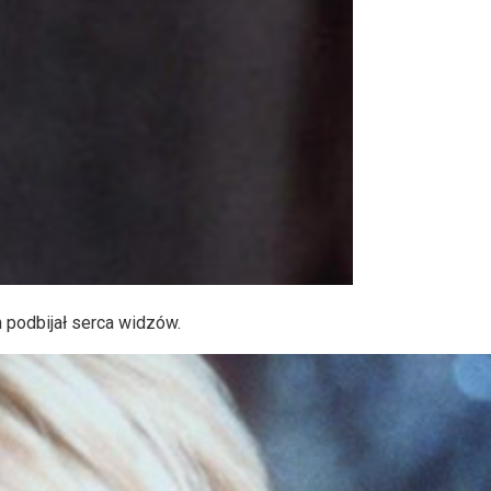
 podbijał serca widzów.