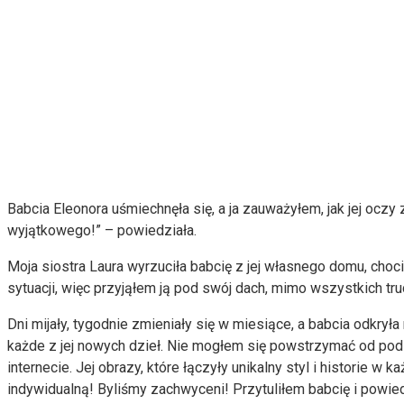
Babcia Eleonora uśmiechnęła się, a ja zauważyłem, jak jej ocz
wyjątkowego!” – powiedziała.
Moja siostra Laura wyrzuciła babcię z jej własnego domu, choci
sytuacji, więc przyjąłem ją pod swój dach, mimo wszystkich tru
Dni mijały, tygodnie zmieniały się w miesiące, a babcia odkrył
każde z jej nowych dzieł. Nie mogłem się powstrzymać od podz
internecie. Jej obrazy, które łączyły unikalny styl i historie 
indywidualną! Byliśmy zachwyceni! Przytuliłem babcię i powied