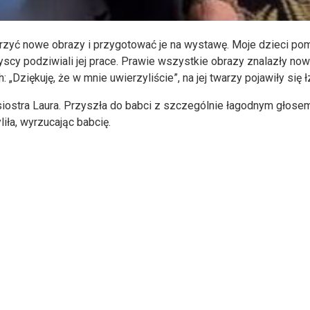
rzyć nowe obrazy i przygotować je na wystawę. Moje dzieci po
yscy podziwiali jej prace. Prawie wszystkie obrazy znalazły now
„Dziękuję, że w mnie uwierzyliście”, na jej twarzy pojawiły się ł
 siostra Laura. Przyszła do babci z szczególnie łagodnym głosem
iła, wyrzucając babcię.