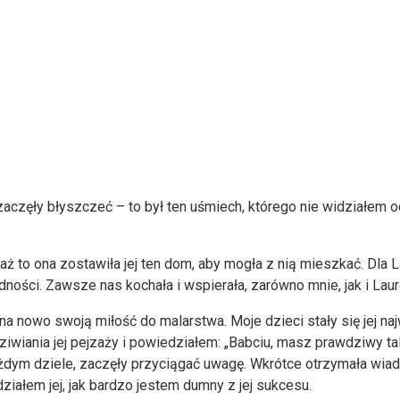
y zaczęły błyszczeć – to był ten uśmiech, którego nie widziałem 
aż to ona zostawiła jej ten dom, aby mogła z nią mieszkać. Dla L
dności. Zawsze nas kochała i wspierała, zarówno mnie, jak i Laur
a na nowo swoją miłość do malarstwa. Moje dzieci stały się jej 
iwiania jej pejzaży i powiedziałem: „Babciu, masz prawdziwy ta
w każdym dziele, zaczęły przyciągać uwagę. Wkrótce otrzymała wiad
ziałem jej, jak bardzo jestem dumny z jej sukcesu.