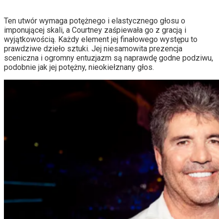
Ten utwór wymaga potężnego i elastycznego głosu o
imponującej skali, a Courtney zaśpiewała go z gracją i
wyjątkowością. Każdy element jej finałowego występu to
prawdziwe dzieło sztuki. Jej niesamowita prezencja
sceniczna i ogromny entuzjazm są naprawdę godne podziwu,
podobnie jak jej potężny, nieokiełznany głos.