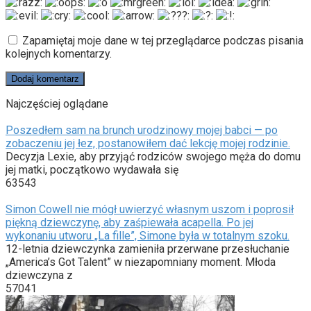
Zapamiętaj moje dane w tej przeglądarce podczas pisania
kolejnych komentarzy.
Najczęściej oglądane
Poszedłem sam na brunch urodzinowy mojej babci — po
zobaczeniu jej łez, postanowiłem dać lekcję mojej rodzinie.
Decyzja Lexie, aby przyjąć rodziców swojego męża do domu
jej matki, początkowo wydawała się
63543
Simon Cowell nie mógł uwierzyć własnym uszom i poprosił
piękną dziewczynę, aby zaśpiewała acapella. Po jej
wykonaniu utworu „La fille”, Simone była w totalnym szoku.
12-letnia dziewczynka zamieniła przerwane przesłuchanie
„America’s Got Talent” w niezapomniany moment. Młoda
dziewczyna z
57041