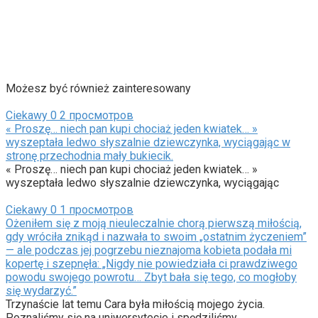
Możesz być również zainteresowany
Ciekawy
0
2 просмотров
« Proszę… niech pan kupi chociaż jeden kwiatek… »
wyszeptała ledwo słyszalnie dziewczynka, wyciągając w
stronę przechodnia mały bukiecik.
« Proszę… niech pan kupi chociaż jeden kwiatek… »
wyszeptała ledwo słyszalnie dziewczynka, wyciągając
Ciekawy
0
1 просмотров
Ożeniłem się z moją nieuleczalnie chorą pierwszą miłością,
gdy wróciła znikąd i nazwała to swoim „ostatnim życzeniem”
— ale podczas jej pogrzebu nieznajoma kobieta podała mi
kopertę i szepnęła: „Nigdy nie powiedziała ci prawdziwego
powodu swojego powrotu… Zbyt bała się tego, co mogłoby
się wydarzyć.”
Trzynaście lat temu Cara była miłością mojego życia.
Poznaliśmy się na uniwersytecie i spędziliśmy