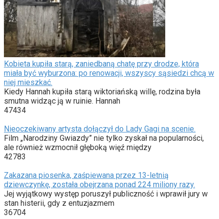
Kobieta kupiła starą, zaniedbaną chatę przy drodze, która
miała być wyburzona: po renowacji, wszyscy sąsiedzi chcą w
niej mieszkać.
Kiedy Hannah kupiła starą wiktoriańską willę, rodzina była
smutna widząc ją w ruinie. Hannah
47434
Nieoczekiwany artysta dołączył do Lady Gagi na scenie.
Film „Narodziny Gwiazdy” nie tylko zyskał na popularności,
ale również wzmocnił głęboką więź między
42783
Zakazana piosenka, zaśpiewana przez 13-letnią
dziewczynkę, została obejrzana ponad 224 miliony razy.
Jej wyjątkowy występ poruszył publiczność i wprawił jury w
stan histerii, gdy z entuzjazmem
36704