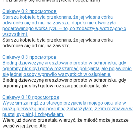
Ciekawy
0
2 просмотров
Starsza kobieta była przekonana, że jej własna córka
odwróciła się od niej na zawsze, dopóki nie otworzyła
podarowanego worka ryżu — to, co zobaczyła, wstrząsnęło
wszystkimi.
Starsza kobieta była przekonana, że jej własna córka
odwróciła się od niej na zawsze,
Ciekawy
0
3 просмотров
Biedną dziewczynę aresztowano prosto w schronisku, gdy
ogromny pies był gotów rozszarpać policjanta, ale pojawienie
się jednej osoby wprawiło wszystkich w osłupienie.
Biedną dziewczynę aresztowano prosto w schronisku, gdy
ogromny pies był gotów rozszarpać policjanta, ale
Ciekawy
0
18 просмотров
Wyszłam za mąż za starego przyjaciela mojego ojca, ale w
naszą pierwszą noc poślubną zobaczyłam, z kim rozmawia w
pustej sypialni, i zdrętwiałam.
Wiera już dawno przestała wierzyć, że miłość może jeszcze
wejść w jej życie. Ale