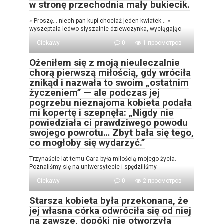
w stronę przechodnia mały bukiecik.
« Proszę… niech pan kupi chociaż jeden kwiatek… »
wyszeptała ledwo słyszalnie dziewczynka, wyciągając
Ciekawy
0
1 просмотров
Ożeniłem się z moją nieuleczalnie
chorą pierwszą miłością, gdy wróciła
znikąd i nazwała to swoim „ostatnim
życzeniem” — ale podczas jej
pogrzebu nieznajoma kobieta podała
mi kopertę i szepnęła: „Nigdy nie
powiedziała ci prawdziwego powodu
swojego powrotu… Zbyt bała się tego,
co mogłoby się wydarzyć.”
Trzynaście lat temu Cara była miłością mojego życia.
Poznaliśmy się na uniwersytecie i spędziliśmy
Ciekawy
0
2 просмотров
Starsza kobieta była przekonana, że
jej własna córka odwróciła się od niej
na zawsze, dopóki nie otworzyła