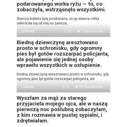
podarowanego worka ryżu — to, co
zobaczyła, wstrząsnęło wszystkimi.
Starsza kobieta była przekonana, że jej własna córka
odwróciła się od niej na zawsze,
Ciekawy
0
7 просмотров
Biedną dziewczynę aresztowano
prosto w schronisku, gdy ogromny
pies był gotów rozszarpać policjanta,
ale pojawienie się jednej osoby
wprawiło wszystkich w osłupienie.
Biedną dziewczynę aresztowano prosto w schronisku, gdy
ogromny pies był gotów rozszarpać policjanta, ale
Ciekawy
0
25 просмотров
Wyszłam za mąż za starego
przyjaciela mojego ojca, ale w naszą
pierwszą noc poślubną zobaczyłam,
z kim rozmawia w pustej sypialni, i
zdrętwiałam.