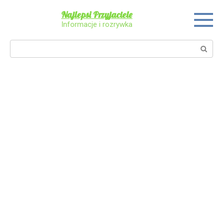
Skip
Najlepsi Przyjaciele
to
Informacje i rozrywka
content
Search: