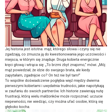
Jej historia jest istotna: mąż, którego słowa i czyny się nie
zgadzają, co zmusza ją do kwestionowania jego uczciwości i
miejsca, w którym się znajduje. Druga kobieta energicznie
kręci głową i wtrąca się: „To brzmi zbyt znajomo,” mówi. „Mój
mąż powiedział, że idzie do swojego brata, ale kiedy
zapytałam, zgadnijcie co? On też nie był tam!”
To wspólne doświadczenie pogłębia więź między dwiema
pierwszymi kobietami i uwydatnia trudności, jakie napotykają
w zaufaniu do swoich partnerów. Ich historie zawierają nutę
frustracji, którą wielu małżonków może rozpoznać: uczucie
niepewności, nie wiedząc, czy można ufać osobie, którą się
głęboko kocha.