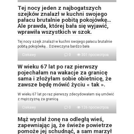
Tej nocy jeden z najbogatszych
szejków znalazł w kuchni swojego
pałacu brutalnie pobitą pokojówkę…
Ale prawda, której bała się wyjawić,
wprawiła wszystkich w szok.
Tej nocy szejk znalazł w kuchni swojego pałacu brutalnie
pobitą pokojówkę… Dziewczyna bardzo bała
Ciekawy
0
301 просмотров
W wieku 67 lat po raz pierwszy
pojechałam na wakacje za granicę
sama i złożyłam sobie obietnicę, że
zawsze będę mówić życiu « tak ».
W wieku 67 lat po raz pierwszy zdecydowałam się umówić
z mężczyzną za granicą
Ciekawy
0
126 просмотров
Mąż wysłał żonę na odległą wieś,
zapewniając ją, że świeże powietrze
pomoże jej schudnąć, a sam marzył