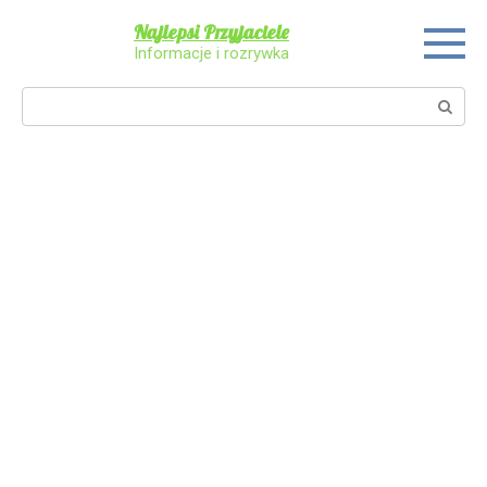
Skip
Najlepsi Przyjaciele
to
Informacje i rozrywka
content
Search: