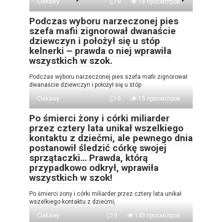
Ciekawy
0
18 просмотров
Podczas wyboru narzeczonej pies
szefa mafii zignorował dwanaście
dziewczyn i położył się u stóp
kelnerki – prawda o niej wprawiła
wszystkich w szok.
Podczas wyboru narzeczonej pies szefa mafii zignorował
dwanaście dziewczyn i położył się u stóp
Ciekawy
0
15 просмотров
Po śmierci żony i córki miliarder
przez cztery lata unikał wszelkiego
kontaktu z dziećmi, ale pewnego dnia
postanowił śledzić córkę swojej
sprzątaczki… Prawda, którą
przypadkowo odkrył, wprawiła
wszystkich w szok!
Po śmierci żony i córki miliarder przez cztery lata unikał
wszelkiego kontaktu z dziećmi,
Ciekawy
0
143 просмотров