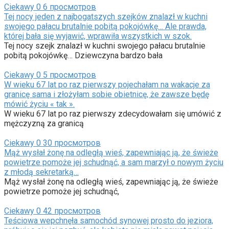
Ciekawy
0
6 просмотров
Tej nocy jeden z najbogatszych szejków znalazł w kuchni
swojego pałacu brutalnie pobitą pokojówkę… Ale prawda,
której bała się wyjawić, wprawiła wszystkich w szok.
Tej nocy szejk znalazł w kuchni swojego pałacu brutalnie
pobitą pokojówkę… Dziewczyna bardzo bała
Ciekawy
0
5 просмотров
W wieku 67 lat po raz pierwszy pojechałam na wakacje za
granicę sama i złożyłam sobie obietnicę, że zawsze będę
mówić życiu « tak ».
W wieku 67 lat po raz pierwszy zdecydowałam się umówić z
mężczyzną za granicą
Ciekawy
0
30 просмотров
Mąż wysłał żonę na odległą wieś, zapewniając ją, że świeże
powietrze pomoże jej schudnąć, a sam marzył o nowym życiu
z młodą sekretarką…
Mąż wysłał żonę na odległą wieś, zapewniając ją, że świeże
powietrze pomoże jej schudnąć,
Ciekawy
0
42 просмотров
Teściowa wepchnęła samochód synowej prosto do jeziora,