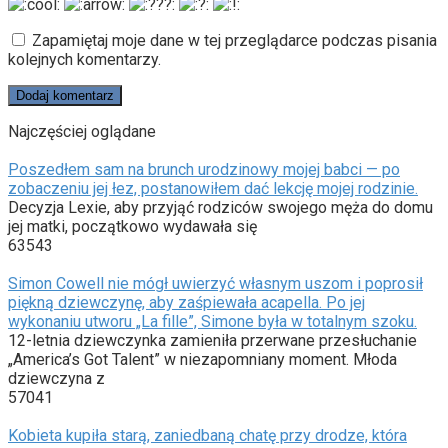
Zapamiętaj moje dane w tej przeglądarce podczas pisania
kolejnych komentarzy.
Najczęściej oglądane
Poszedłem sam na brunch urodzinowy mojej babci — po
zobaczeniu jej łez, postanowiłem dać lekcję mojej rodzinie.
Decyzja Lexie, aby przyjąć rodziców swojego męża do domu
jej matki, początkowo wydawała się
63543
Simon Cowell nie mógł uwierzyć własnym uszom i poprosił
piękną dziewczynę, aby zaśpiewała acapella. Po jej
wykonaniu utworu „La fille”, Simone była w totalnym szoku.
12-letnia dziewczynka zamieniła przerwane przesłuchanie
„America’s Got Talent” w niezapomniany moment. Młoda
dziewczyna z
57041
Kobieta kupiła starą, zaniedbaną chatę przy drodze, która