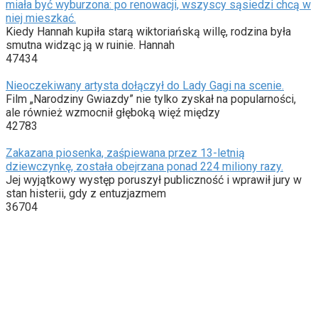
miała być wyburzona: po renowacji, wszyscy sąsiedzi chcą w
niej mieszkać.
Kiedy Hannah kupiła starą wiktoriańską willę, rodzina była
smutna widząc ją w ruinie. Hannah
47434
Nieoczekiwany artysta dołączył do Lady Gagi na scenie.
Film „Narodziny Gwiazdy” nie tylko zyskał na popularności,
ale również wzmocnił głęboką więź między
42783
Zakazana piosenka, zaśpiewana przez 13-letnią
dziewczynkę, została obejrzana ponad 224 miliony razy.
Jej wyjątkowy występ poruszył publiczność i wprawił jury w
stan histerii, gdy z entuzjazmem
36704