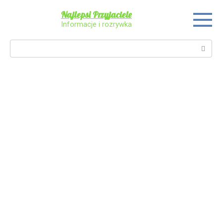
Skip
Najlepsi Przyjaciele
to
Informacje i rozrywka
content
Search: