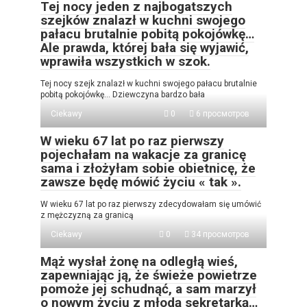
Tej nocy jeden z najbogatszych
szejków znalazł w kuchni swojego
pałacu brutalnie pobitą pokojówkę…
Ale prawda, której bała się wyjawić,
wprawiła wszystkich w szok.
Tej nocy szejk znalazł w kuchni swojego pałacu brutalnie
pobitą pokojówkę… Dziewczyna bardzo bała
Ciekawy
0
6 просмотров
W wieku 67 lat po raz pierwszy
pojechałam na wakacje za granicę
sama i złożyłam sobie obietnicę, że
zawsze będę mówić życiu « tak ».
W wieku 67 lat po raz pierwszy zdecydowałam się umówić
z mężczyzną za granicą
Ciekawy
0
34 просмотров
Mąż wysłał żonę na odległą wieś,
zapewniając ją, że świeże powietrze
pomoże jej schudnąć, a sam marzył
o nowym życiu z młodą sekretarką…