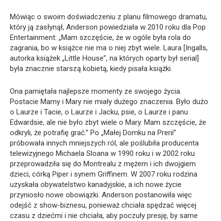
Mówiąc o swoim doświadczeniu z planu filmowego dramatu,
który ją zasłynął, Anderson powiedziała w 2010 roku dla Pop
Entertainment: „Mam szczęście, że w ogóle była rola do
zagrania, bo w książce nie ma o niej zbyt wiele. Laura [Ingalls,
autorka książek „Little House”, na których oparty był serial]
była znacznie starszą kobietą, kiedy pisała książki.
Ona pamiętała najlepsze momenty ze swojego życia.
Postacie Mamy i Mary nie miały dużego znaczenia. Było dużo
o Laurze i Tacie, o Laurze i Jacku, psie, o Laurze i panu
Edwardsie, ale nie było zbyt wiele o Mary. Mam szczęście, że
odkryli, że potrafię grać.” Po „Małej Domku na Prerii”
próbowała innych mniejszych ról, ale poślubiła producenta
telewizyjnego Michaela Sloana w 1990 roku i w 2002 roku
przeprowadziła się do Montrealu z mężem i ich dwojgiem
dzieci, córką Piper i synem Griffinem. W 2007 roku rodzina
uzyskała obywatelstwo kanadyjskie, a ich nowe życie
przyniosło nowe obowiązki. Anderson postanowiła więc
odejść z show-biznesu, ponieważ chciała spędzać więcej
czasu z dziećmi i nie chciała, aby poczuły presję, by same