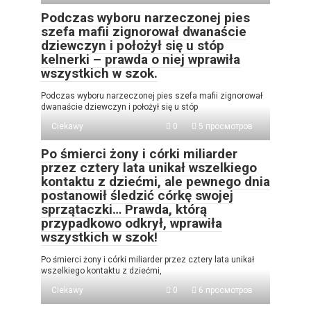
Podczas wyboru narzeczonej pies
szefa mafii zignorował dwanaście
dziewczyn i położył się u stóp
kelnerki – prawda o niej wprawiła
wszystkich w szok.
Podczas wyboru narzeczonej pies szefa mafii zignorował
dwanaście dziewczyn i położył się u stóp
Ciekawy
0
5 просмотров
Po śmierci żony i córki miliarder
przez cztery lata unikał wszelkiego
kontaktu z dziećmi, ale pewnego dnia
postanowił śledzić córkę swojej
sprzątaczki… Prawda, którą
przypadkowo odkrył, wprawiła
wszystkich w szok!
Po śmierci żony i córki miliarder przez cztery lata unikał
wszelkiego kontaktu z dziećmi,
Ciekawy
0
6 просмотров