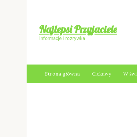
Skip
to
content
Najlepsi Przyjaciele
Informacje i rozrywka
Strona główna
Ciekawy
W świ