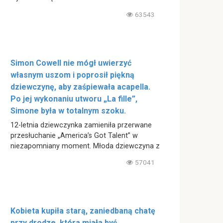
63543
Simon Cowell nie mógł uwierzyć
własnym uszom i poprosił piękną
dziewczynę, aby zaśpiewała acapella.
Po jej wykonaniu utworu „La fille”,
Simone była w totalnym szoku.
12-letnia dziewczynka zamieniła przerwane
przesłuchanie „America’s Got Talent” w
niezapomniany moment. Młoda dziewczyna z
57041
Kobieta kupiła starą, zaniedbaną chatę
przy drodze, która miała być