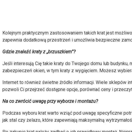
Kolejnym praktycznym zastosowaniem takich krat jest możliwo
zapewnia dodatkową przestrzeń i umożliwia bezpieczne zamon
Gdzie znaleźć kraty z „brzuszkiem”?
Jeśli interesują Cię takie kraty do Twojego domu lub budynku,
zabezpieczeń okien, w tym kraty z wygięciem. Możesz wybiera
Internet to również świetne źródło informacji. Wiele sklepów i
pozwoli Ci przejrzeć dostępne opcje, porównać ceny i przeczy
Na co zwrócić uwagę przy wyborze i montażu?
Podczas wyboru krat warto wziąć pod uwagę specyficzne potrz
jak stal czy żelazo, które zapewniają maksymalną wytrzymałoś
Po zakupie krat należy zadbać o ich prawidłowy montaż. Niep