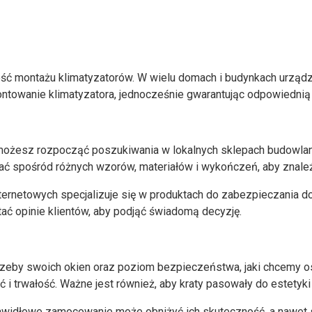
ść montażu klimatyzatorów. W wielu domach i budynkach urządze
towanie klimatyzatora, jednocześnie gwarantując odpowiednią 
 możesz rozpocząć poszukiwania w lokalnych sklepach budowlanyc
ć spośród różnych wzorów, materiałów i wykończeń, aby znaleź
nternetowych specjalizuje się w produktach do zabezpieczania do
tać opinie klientów, aby podjąć świadomą decyzję.
eby swoich okien oraz poziom bezpieczeństwa, jaki chcemy osią
ć i trwałość. Ważne jest również, aby kraty pasowały do estety
rawidłowe zamocowanie może obniżyć ich skuteczność, a nawet s