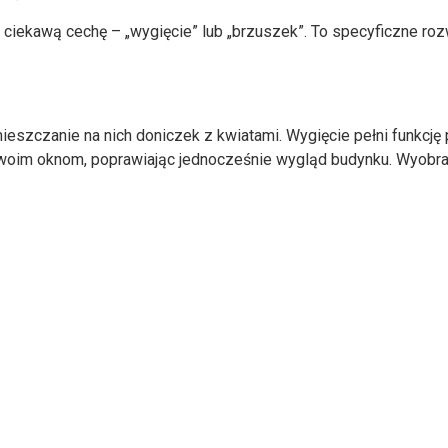
ą ciekawą cechę – „wygięcie” lub „brzuszek”. To specyficzne ro
szczanie na nich doniczek z kwiatami. Wygięcie pełni funkcję po
swoim oknom, poprawiając jednocześnie wygląd budynku. Wyobraź