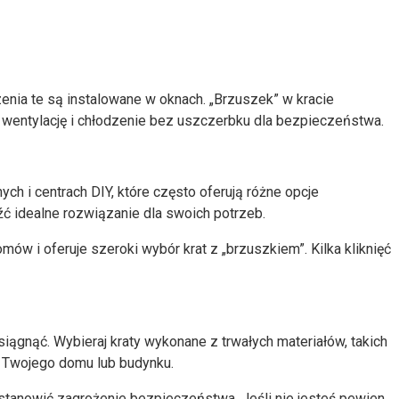
nia te są instalowane w oknach. „Brzuszek” w kracie
wentylację i chłodzenie bez uszczerbku dla bezpieczeństwa.
h i centrach DIY, które często oferują różne opcje
ć idealne rozwiązanie dla swoich potrzeb.
mów i oferuje szeroki wybór krat z „brzuszkiem”. Kilka kliknięć
gnąć. Wybieraj kraty wykonane z trwałych materiałów, takich
ki Twojego domu lub budynku.
tanowić zagrożenie bezpieczeństwa. Jeśli nie jesteś pewien,